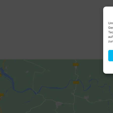
Um 
Ger
Tec
auf
zur