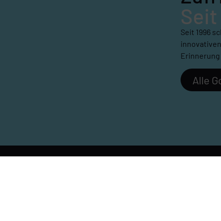
Seit
Seit 1996 s
innovativen
Erinnerung 
Alle 
Öffnungszeiten
ünsche?
Montag – Donnerstag
2
09:00 – 12:30 Uhr und 14:00 – 1