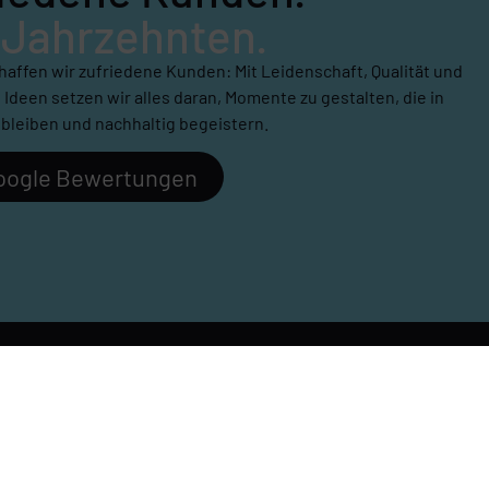
 Jahrzehnten.
chaffen wir zufriedene Kunden: Mit Leidenschaft, Qualität und
 Ideen setzen wir alles daran, Momente zu gestalten, die in
bleiben und nachhaltig begeistern.
Google Bewertungen
Adresse
Werbetechnik Pedres
7:00 Uhr
Claas-Ring 2