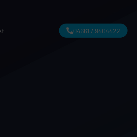
kt
04661 / 9404422