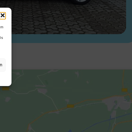
um
Ds
en