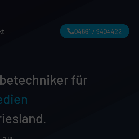
kt
04661 / 9404422
betechniker für
edien
riesland.
nd Form