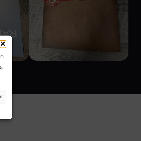
um
Ds
en