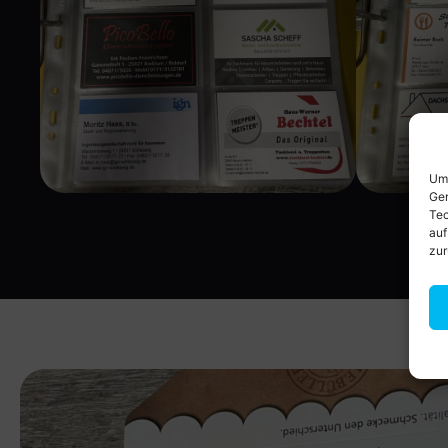
Um 
Ger
Tec
auf
zur